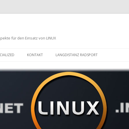
spekte für den Einsatz von LINUX
Zum
Inhalt
ECIALIZED
KONTAKT
LANGDISTANZ RADSPORT
springen