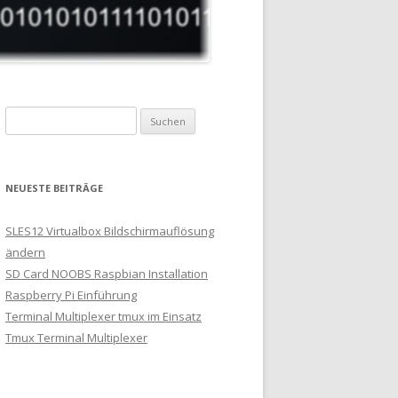
Suchen
nach:
NEUESTE BEITRÄGE
SLES12 Virtualbox Bildschirmauflösung
ändern
SD Card NOOBS Raspbian Installation
Raspberry Pi Einführung
Terminal Multiplexer tmux im Einsatz
Tmux Terminal Multiplexer